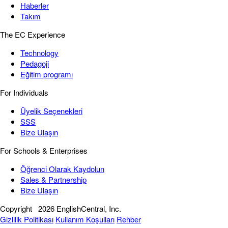
Haberler
Takım
The EC Experience
Technology
Pedagoji
Eğitim programı
For Individuals
Üyelik Seçenekleri
SSS
Bize Ulaşın
For Schools & Enterprises
Öğrenci Olarak Kaydolun
Sales & Partnership
Bize Ulaşın
Copyright
2026 EnglishCentral, Inc.
Gizlilik Politikası
Kullanım Koşulları
Rehber