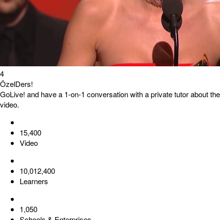
4
ÖzelDers!
GoLive! and have a 1-on-1 conversation with a private tutor about the
video.
15,400
Video
10,012,400
Learners
1,050
Schools & Enterprises