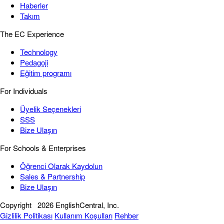
Haberler
Takım
The EC Experience
Technology
Pedagoji
Eğitim programı
For Individuals
Üyelik Seçenekleri
SSS
Bize Ulaşın
For Schools & Enterprises
Öğrenci Olarak Kaydolun
Sales & Partnership
Bize Ulaşın
Copyright
2026 EnglishCentral, Inc.
Gizlilik Politikası
Kullanım Koşulları
Rehber