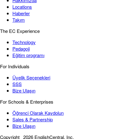
Hakkımızda
Locations
Haberler
Takım
The EC Experience
Technology
Pedagoji
Eğitim programı
For Individuals
Üyelik Seçenekleri
SSS
Bize Ulaşın
For Schools & Enterprises
Öğrenci Olarak Kaydolun
Sales & Partnership
Bize Ulaşın
Copyright
2026 EnglishCentral, Inc.