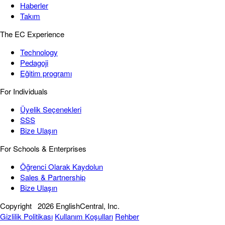
Haberler
Takım
The EC Experience
Technology
Pedagoji
Eğitim programı
For Individuals
Üyelik Seçenekleri
SSS
Bize Ulaşın
For Schools & Enterprises
Öğrenci Olarak Kaydolun
Sales & Partnership
Bize Ulaşın
Copyright
2026 EnglishCentral, Inc.
Gizlilik Politikası
Kullanım Koşulları
Rehber