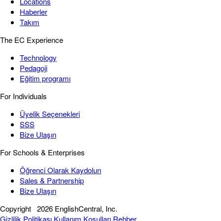
Locations
Haberler
Takım
The EC Experience
Technology
Pedagoji
Eğitim programı
For Individuals
Üyelik Seçenekleri
SSS
Bize Ulaşın
For Schools & Enterprises
Öğrenci Olarak Kaydolun
Sales & Partnership
Bize Ulaşın
Copyright
2026 EnglishCentral, Inc.
Gizlilik Politikası
Kullanım Koşulları
Rehber