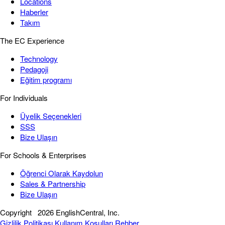
Locations
Haberler
Takım
The EC Experience
Technology
Pedagoji
Eğitim programı
For Individuals
Üyelik Seçenekleri
SSS
Bize Ulaşın
For Schools & Enterprises
Öğrenci Olarak Kaydolun
Sales & Partnership
Bize Ulaşın
Copyright
2026 EnglishCentral, Inc.
Gizlilik Politikası
Kullanım Koşulları
Rehber