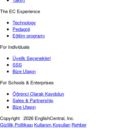
The EC Experience
Technology
Pedagoji
Eğitim programı
For Individuals
Üyelik Seçenekleri
SSS
Bize Ulaşın
For Schools & Enterprises
Öğrenci Olarak Kaydolun
Sales & Partnership
Bize Ulaşın
Copyright
2026 EnglishCentral, Inc.
Gizlilik Politikası
Kullanım Koşulları
Rehber