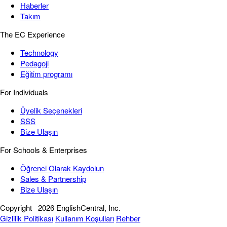
Haberler
Takım
The EC Experience
Technology
Pedagoji
Eğitim programı
For Individuals
Üyelik Seçenekleri
SSS
Bize Ulaşın
For Schools & Enterprises
Öğrenci Olarak Kaydolun
Sales & Partnership
Bize Ulaşın
Copyright
2026 EnglishCentral, Inc.
Gizlilik Politikası
Kullanım Koşulları
Rehber