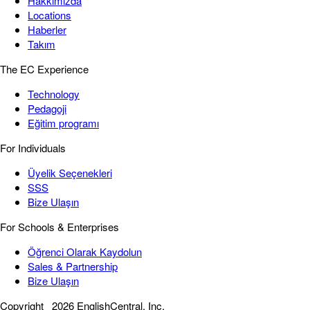
Hakkımızda
Locations
Haberler
Takım
The EC Experience
Technology
Pedagoji
Eğitim programı
For Individuals
Üyelik Seçenekleri
SSS
Bize Ulaşın
For Schools & Enterprises
Öğrenci Olarak Kaydolun
Sales & Partnership
Bize Ulaşın
Copyright
2026 EnglishCentral, Inc.