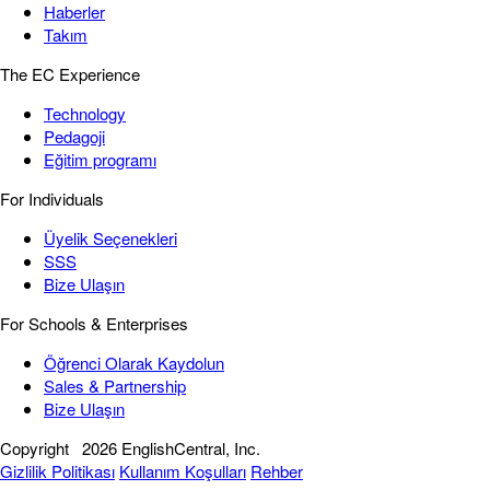
Haberler
Takım
The EC Experience
Technology
Pedagoji
Eğitim programı
For Individuals
Üyelik Seçenekleri
SSS
Bize Ulaşın
For Schools & Enterprises
Öğrenci Olarak Kaydolun
Sales & Partnership
Bize Ulaşın
Copyright
2026 EnglishCentral, Inc.
Gizlilik Politikası
Kullanım Koşulları
Rehber