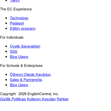
The EC Experience
Technology
Pedagoji
Eğitim programı
For Individuals
Üyelik Seçenekleri
SSS
Bize Ulaşın
For Schools & Enterprises
Öğrenci Olarak Kaydolun
Sales & Partnership
Bize Ulaşın
Copyright
2026 EnglishCentral, Inc.
Gizlilik Politikası
Kullanım Koşulları
Rehber