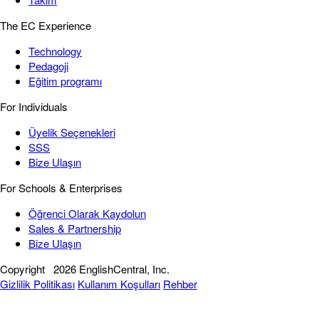
The EC Experience
Technology
Pedagoji
Eğitim programı
For Individuals
Üyelik Seçenekleri
SSS
Bize Ulaşın
For Schools & Enterprises
Öğrenci Olarak Kaydolun
Sales & Partnership
Bize Ulaşın
Copyright
2026 EnglishCentral, Inc.
Gizlilik Politikası
Kullanım Koşulları
Rehber