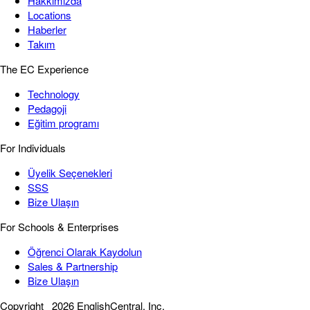
Hakkımızda
Locations
Haberler
Takım
The EC Experience
Technology
Pedagoji
Eğitim programı
For Individuals
Üyelik Seçenekleri
SSS
Bize Ulaşın
For Schools & Enterprises
Öğrenci Olarak Kaydolun
Sales & Partnership
Bize Ulaşın
Copyright
2026 EnglishCentral, Inc.