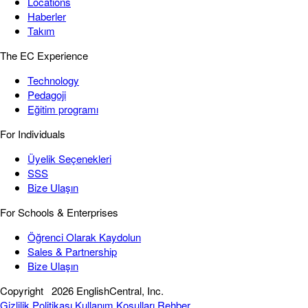
Locations
Haberler
Takım
The EC Experience
Technology
Pedagoji
Eğitim programı
For Individuals
Üyelik Seçenekleri
SSS
Bize Ulaşın
For Schools & Enterprises
Öğrenci Olarak Kaydolun
Sales & Partnership
Bize Ulaşın
Copyright
2026 EnglishCentral, Inc.
Gizlilik Politikası
Kullanım Koşulları
Rehber