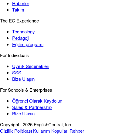
Haberler
Takım
The EC Experience
Technology
Pedagoji
Eğitim programı
For Individuals
Üyelik Seçenekleri
SSS
Bize Ulaşın
For Schools & Enterprises
Öğrenci Olarak Kaydolun
Sales & Partnership
Bize Ulaşın
Copyright
2026 EnglishCentral, Inc.
Gizlilik Politikası
Kullanım Koşulları
Rehber