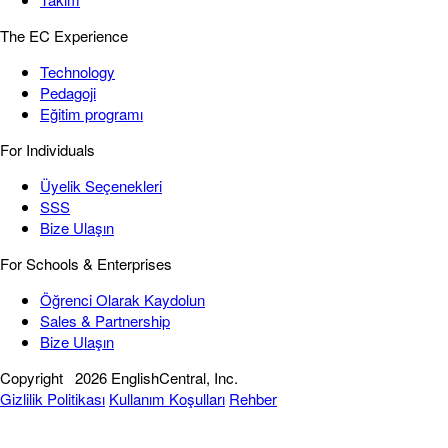
The EC Experience
Technology
Pedagoji
Eğitim programı
For Individuals
Üyelik Seçenekleri
SSS
Bize Ulaşın
For Schools & Enterprises
Öğrenci Olarak Kaydolun
Sales & Partnership
Bize Ulaşın
Copyright
2026 EnglishCentral, Inc.
Gizlilik Politikası
Kullanım Koşulları
Rehber