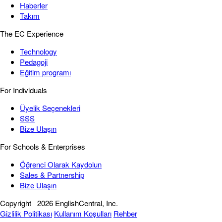
Haberler
Takım
The EC Experience
Technology
Pedagoji
Eğitim programı
For Individuals
Üyelik Seçenekleri
SSS
Bize Ulaşın
For Schools & Enterprises
Öğrenci Olarak Kaydolun
Sales & Partnership
Bize Ulaşın
Copyright
2026 EnglishCentral, Inc.
Gizlilik Politikası
Kullanım Koşulları
Rehber