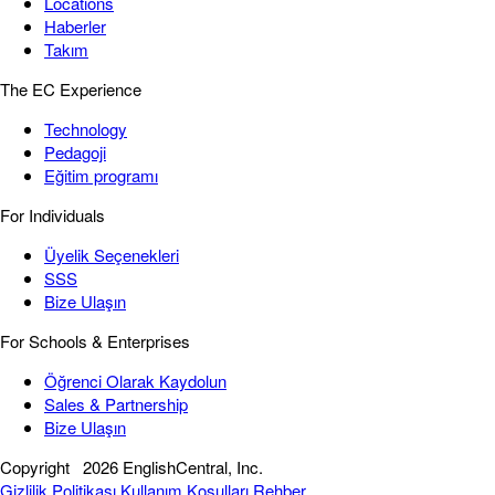
Locations
Haberler
Takım
The EC Experience
Technology
Pedagoji
Eğitim programı
For Individuals
Üyelik Seçenekleri
SSS
Bize Ulaşın
For Schools & Enterprises
Öğrenci Olarak Kaydolun
Sales & Partnership
Bize Ulaşın
Copyright
2026 EnglishCentral, Inc.
Gizlilik Politikası
Kullanım Koşulları
Rehber