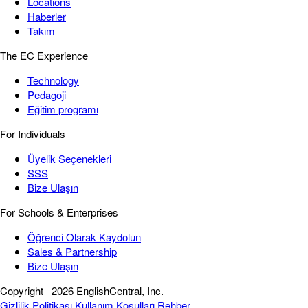
Locations
Haberler
Takım
The EC Experience
Technology
Pedagoji
Eğitim programı
For Individuals
Üyelik Seçenekleri
SSS
Bize Ulaşın
For Schools & Enterprises
Öğrenci Olarak Kaydolun
Sales & Partnership
Bize Ulaşın
Copyright
2026 EnglishCentral, Inc.
Gizlilik Politikası
Kullanım Koşulları
Rehber