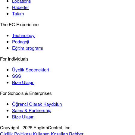
Locations
Haberler
Takım
The EC Experience
Technology
Pedagoji
Eğitim programı
For Individuals
Üyelik Seçenekleri
SSS
Bize Ulaşın
For Schools & Enterprises
Öğrenci Olarak Kaydolun
Sales & Partnership
Bize Ulaşın
Copyright
2026 EnglishCentral, Inc.
Gizlilik Politikası
Kullanım Koşulları
Rehber