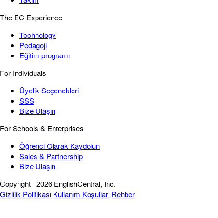
The EC Experience
Technology
Pedagoji
Eğitim programı
For Individuals
Üyelik Seçenekleri
SSS
Bize Ulaşın
For Schools & Enterprises
Öğrenci Olarak Kaydolun
Sales & Partnership
Bize Ulaşın
Copyright
2026 EnglishCentral, Inc.
Gizlilik Politikası
Kullanım Koşulları
Rehber