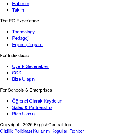
Haberler
Takım
The EC Experience
Technology
Pedagoji
Eğitim programı
For Individuals
Üyelik Seçenekleri
SSS
Bize Ulaşın
For Schools & Enterprises
Öğrenci Olarak Kaydolun
Sales & Partnership
Bize Ulaşın
Copyright
2026 EnglishCentral, Inc.
Gizlilik Politikası
Kullanım Koşulları
Rehber