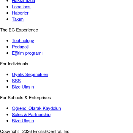
Hakkımızda
Locations
Haberler
Takım
The EC Experience
Technology
Pedagoji
Eğitim programı
For Individuals
Üyelik Seçenekleri
SSS
Bize Ulaşın
For Schools & Enterprises
Öğrenci Olarak Kaydolun
Sales & Partnership
Bize Ulaşın
Copyright
2026 EnglishCentral, Inc.