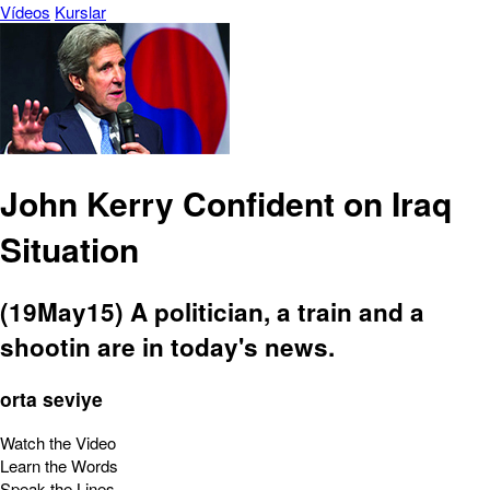
Vídeos
Kurslar
John Kerry Confident on Iraq
Situation
(19May15) A politician, a train and a
shootin are in today's news.
orta seviye
Watch the Video
Learn the Words
Speak the Lines