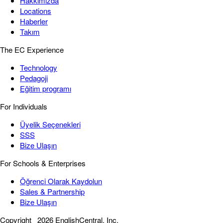
Hakkımızda
Locations
Haberler
Takım
The EC Experience
Technology
Pedagoji
Eğitim programı
For Individuals
Üyelik Seçenekleri
SSS
Bize Ulaşın
For Schools & Enterprises
Öğrenci Olarak Kaydolun
Sales & Partnership
Bize Ulaşın
Copyright
2026 EnglishCentral, Inc.