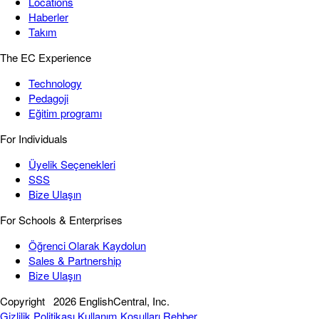
Locations
Haberler
Takım
The EC Experience
Technology
Pedagoji
Eğitim programı
For Individuals
Üyelik Seçenekleri
SSS
Bize Ulaşın
For Schools & Enterprises
Öğrenci Olarak Kaydolun
Sales & Partnership
Bize Ulaşın
Copyright
2026 EnglishCentral, Inc.
Gizlilik Politikası
Kullanım Koşulları
Rehber