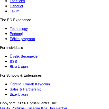
Locations
Haberler
Takım
The EC Experience
Technology
Pedagoji
Eğitim programı
For Individuals
Üyelik Seçenekleri
SSS
Bize Ulaşın
For Schools & Enterprises
Öğrenci Olarak Kaydolun
Sales & Partnership
Bize Ulaşın
Copyright
2026 EnglishCentral, Inc.
Gizlilik Politikası
Kullanım Koşulları
Rehber