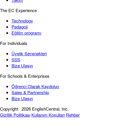
The EC Experience
Technology
Pedagoji
Eğitim programı
For Individuals
Üyelik Seçenekleri
SSS
Bize Ulaşın
For Schools & Enterprises
Öğrenci Olarak Kaydolun
Sales & Partnership
Bize Ulaşın
Copyright
2026 EnglishCentral, Inc.
Gizlilik Politikası
Kullanım Koşulları
Rehber