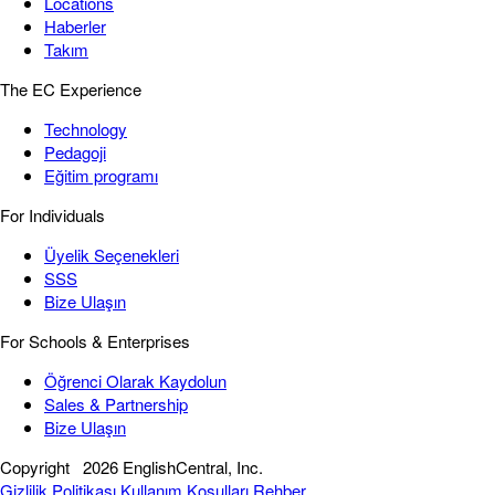
Locations
Haberler
Takım
The EC Experience
Technology
Pedagoji
Eğitim programı
For Individuals
Üyelik Seçenekleri
SSS
Bize Ulaşın
For Schools & Enterprises
Öğrenci Olarak Kaydolun
Sales & Partnership
Bize Ulaşın
Copyright
2026 EnglishCentral, Inc.
Gizlilik Politikası
Kullanım Koşulları
Rehber