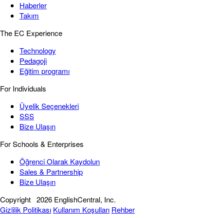
Haberler
Takım
The EC Experience
Technology
Pedagoji
Eğitim programı
For Individuals
Üyelik Seçenekleri
SSS
Bize Ulaşın
For Schools & Enterprises
Öğrenci Olarak Kaydolun
Sales & Partnership
Bize Ulaşın
Copyright
2026 EnglishCentral, Inc.
Gizlilik Politikası
Kullanım Koşulları
Rehber