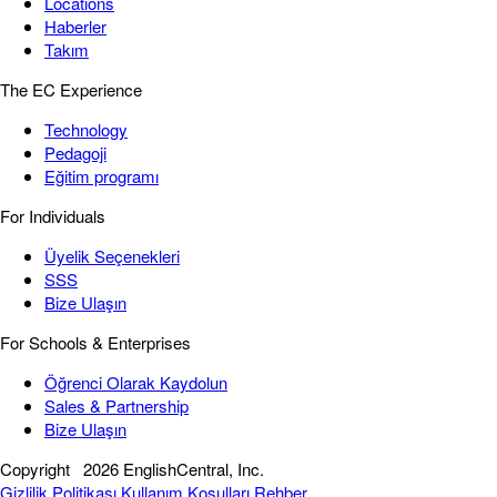
Locations
Haberler
Takım
The EC Experience
Technology
Pedagoji
Eğitim programı
For Individuals
Üyelik Seçenekleri
SSS
Bize Ulaşın
For Schools & Enterprises
Öğrenci Olarak Kaydolun
Sales & Partnership
Bize Ulaşın
Copyright
2026 EnglishCentral, Inc.
Gizlilik Politikası
Kullanım Koşulları
Rehber