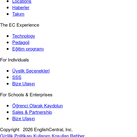
Locations
Haberler
Takım
The EC Experience
Technology
Pedagoji
Eğitim programı
For Individuals
Üyelik Seçenekleri
SSS
Bize Ulaşın
For Schools & Enterprises
Öğrenci Olarak Kaydolun
Sales & Partnership
Bize Ulaşın
Copyright
2026 EnglishCentral, Inc.
Gizlilik Politikası
Kullanım Koşulları
Rehber