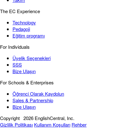
The EC Experience
Technology
Pedagoji
Eğitim programı
For Individuals
Üyelik Seçenekleri
SSS
Bize Ulaşın
For Schools & Enterprises
Öğrenci Olarak Kaydolun
Sales & Partnership
Bize Ulaşın
Copyright
2026 EnglishCentral, Inc.
Gizlilik Politikası
Kullanım Koşulları
Rehber