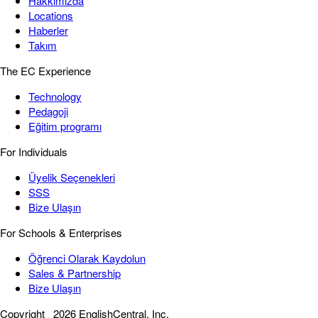
Hakkımızda
Locations
Haberler
Takım
The EC Experience
Technology
Pedagoji
Eğitim programı
For Individuals
Üyelik Seçenekleri
SSS
Bize Ulaşın
For Schools & Enterprises
Öğrenci Olarak Kaydolun
Sales & Partnership
Bize Ulaşın
Copyright
2026 EnglishCentral, Inc.