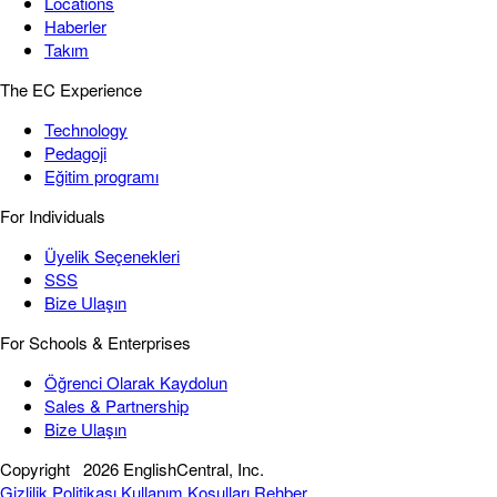
Locations
Haberler
Takım
The EC Experience
Technology
Pedagoji
Eğitim programı
For Individuals
Üyelik Seçenekleri
SSS
Bize Ulaşın
For Schools & Enterprises
Öğrenci Olarak Kaydolun
Sales & Partnership
Bize Ulaşın
Copyright
2026 EnglishCentral, Inc.
Gizlilik Politikası
Kullanım Koşulları
Rehber