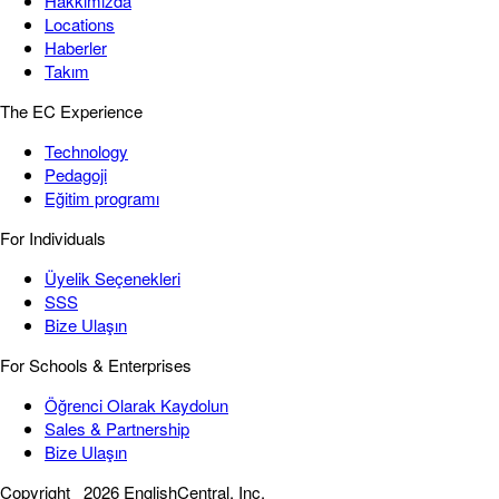
Hakkımızda
Locations
Haberler
Takım
The EC Experience
Technology
Pedagoji
Eğitim programı
For Individuals
Üyelik Seçenekleri
SSS
Bize Ulaşın
For Schools & Enterprises
Öğrenci Olarak Kaydolun
Sales & Partnership
Bize Ulaşın
Copyright
2026 EnglishCentral, Inc.