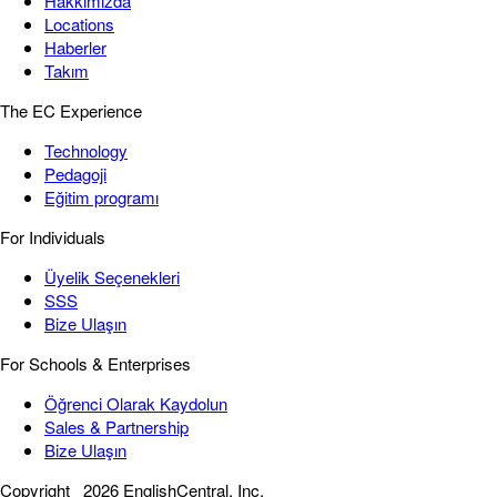
Hakkımızda
Locations
Haberler
Takım
The EC Experience
Technology
Pedagoji
Eğitim programı
For Individuals
Üyelik Seçenekleri
SSS
Bize Ulaşın
For Schools & Enterprises
Öğrenci Olarak Kaydolun
Sales & Partnership
Bize Ulaşın
Copyright
2026 EnglishCentral, Inc.