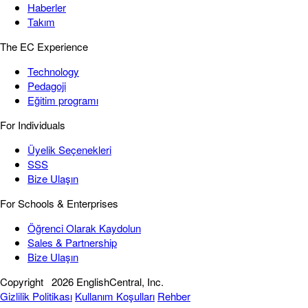
Haberler
Takım
The EC Experience
Technology
Pedagoji
Eğitim programı
For Individuals
Üyelik Seçenekleri
SSS
Bize Ulaşın
For Schools & Enterprises
Öğrenci Olarak Kaydolun
Sales & Partnership
Bize Ulaşın
Copyright
2026 EnglishCentral, Inc.
Gizlilik Politikası
Kullanım Koşulları
Rehber