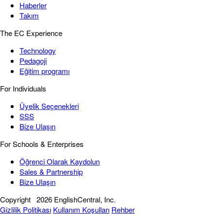
Haberler
Takım
The EC Experience
Technology
Pedagoji
Eğitim programı
For Individuals
Üyelik Seçenekleri
SSS
Bize Ulaşın
For Schools & Enterprises
Öğrenci Olarak Kaydolun
Sales & Partnership
Bize Ulaşın
Copyright
2026 EnglishCentral, Inc.
Gizlilik Politikası
Kullanım Koşulları
Rehber