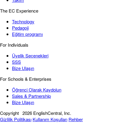
The EC Experience
Technology
Pedagoji
Eğitim programı
For Individuals
Üyelik Seçenekleri
SSS
Bize Ulaşın
For Schools & Enterprises
Öğrenci Olarak Kaydolun
Sales & Partnership
Bize Ulaşın
Copyright
2026 EnglishCentral, Inc.
Gizlilik Politikası
Kullanım Koşulları
Rehber