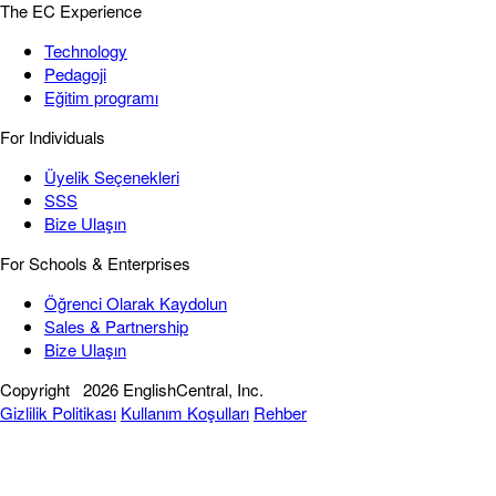
The EC Experience
Technology
Pedagoji
Eğitim programı
For Individuals
Üyelik Seçenekleri
SSS
Bize Ulaşın
For Schools & Enterprises
Öğrenci Olarak Kaydolun
Sales & Partnership
Bize Ulaşın
Copyright
2026 EnglishCentral, Inc.
Gizlilik Politikası
Kullanım Koşulları
Rehber