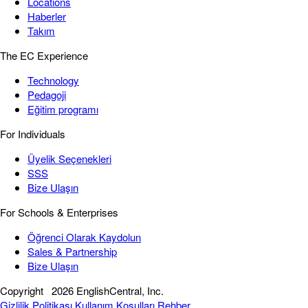
Locations
Haberler
Takım
The EC Experience
Technology
Pedagoji
Eğitim programı
For Individuals
Üyelik Seçenekleri
SSS
Bize Ulaşın
For Schools & Enterprises
Öğrenci Olarak Kaydolun
Sales & Partnership
Bize Ulaşın
Copyright
2026 EnglishCentral, Inc.
Gizlilik Politikası
Kullanım Koşulları
Rehber