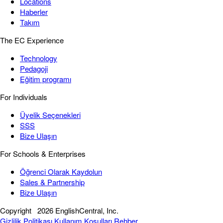
Locations
Haberler
Takım
The EC Experience
Technology
Pedagoji
Eğitim programı
For Individuals
Üyelik Seçenekleri
SSS
Bize Ulaşın
For Schools & Enterprises
Öğrenci Olarak Kaydolun
Sales & Partnership
Bize Ulaşın
Copyright
2026 EnglishCentral, Inc.
Gizlilik Politikası
Kullanım Koşulları
Rehber