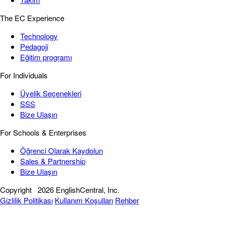
The EC Experience
Technology
Pedagoji
Eğitim programı
For Individuals
Üyelik Seçenekleri
SSS
Bize Ulaşın
For Schools & Enterprises
Öğrenci Olarak Kaydolun
Sales & Partnership
Bize Ulaşın
Copyright
2026 EnglishCentral, Inc.
Gizlilik Politikası
Kullanım Koşulları
Rehber