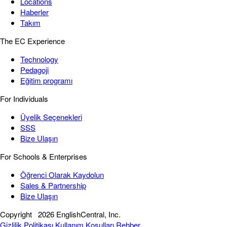
Locations
Haberler
Takım
The EC Experience
Technology
Pedagoji
Eğitim programı
For Individuals
Üyelik Seçenekleri
SSS
Bize Ulaşın
For Schools & Enterprises
Öğrenci Olarak Kaydolun
Sales & Partnership
Bize Ulaşın
Copyright
2026 EnglishCentral, Inc.
Gizlilik Politikası
Kullanım Koşulları
Rehber