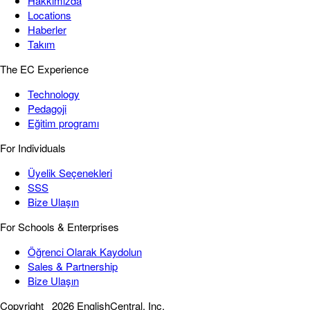
Hakkımızda
Locations
Haberler
Takım
The EC Experience
Technology
Pedagoji
Eğitim programı
For Individuals
Üyelik Seçenekleri
SSS
Bize Ulaşın
For Schools & Enterprises
Öğrenci Olarak Kaydolun
Sales & Partnership
Bize Ulaşın
Copyright
2026 EnglishCentral, Inc.