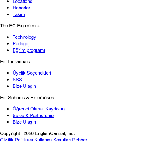
Locations
Haberler
Takım
The EC Experience
Technology
Pedagoji
Eğitim programı
For Individuals
Üyelik Seçenekleri
SSS
Bize Ulaşın
For Schools & Enterprises
Öğrenci Olarak Kaydolun
Sales & Partnership
Bize Ulaşın
Copyright
2026 EnglishCentral, Inc.
Gizlilik Politikası
Kullanım Koşulları
Rehber