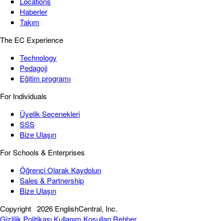
Locations
Haberler
Takım
The EC Experience
Technology
Pedagoji
Eğitim programı
For Individuals
Üyelik Seçenekleri
SSS
Bize Ulaşın
For Schools & Enterprises
Öğrenci Olarak Kaydolun
Sales & Partnership
Bize Ulaşın
Copyright
2026 EnglishCentral, Inc.
Gizlilik Politikası
Kullanım Koşulları
Rehber