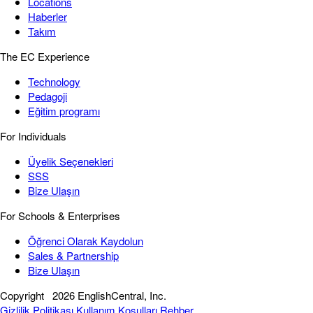
Locations
Haberler
Takım
The EC Experience
Technology
Pedagoji
Eğitim programı
For Individuals
Üyelik Seçenekleri
SSS
Bize Ulaşın
For Schools & Enterprises
Öğrenci Olarak Kaydolun
Sales & Partnership
Bize Ulaşın
Copyright
2026 EnglishCentral, Inc.
Gizlilik Politikası
Kullanım Koşulları
Rehber